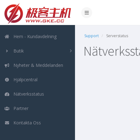
Support
Serverstatus
Hem - Kundavdelning
Nätverksst
Butik
Nyheter & Meddelanden
Hjälpcentral
Nätverksstatus
Partner
Kontakta Oss